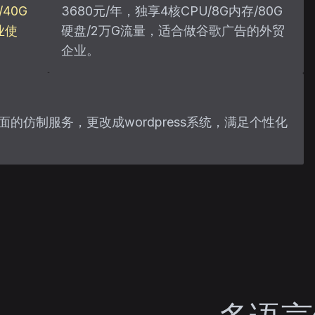
40G
3680元/年，独享4核CPU/8G内存/80G
业使
硬盘/2万G流量，适合做谷歌广告的外贸
企业。
页面的仿制服务，更改成wordpress系统，满足个性化