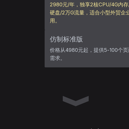
2980元/年，独享2核CPU/4G内存/
硬盘/2万G流量，适合小型外贸企
用。
仿制标准版
价格从4980元起，提供5-100个
需求。